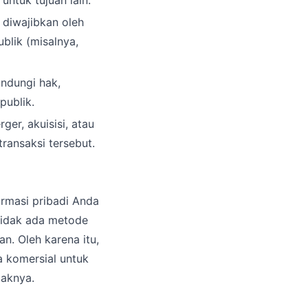
ntuk tujuan lain.
diwajibkan oleh
blik (misalnya,
ndungi hak,
publik.
ger, akuisisi, atau
transaksi tersebut.
rmasi pribadi Anda
tidak ada metode
n. Oleh karena itu,
 komersial untuk
laknya.