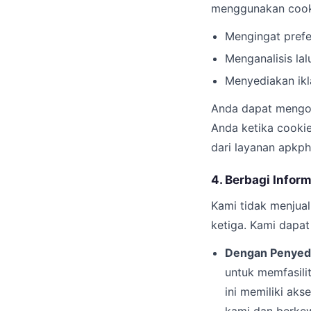
menggunakan cook
Mengingat prefe
Menganalisis lal
Menyediakan ikl
Anda dapat mengon
Anda ketika cooki
dari layanan apkph
4. Berbagi Infor
Kami tidak menjua
ketiga. Kami dapat
Dengan Penyedi
untuk memfasilit
ini memiliki ak