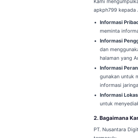
Kami mengumpulkan
apkph799 kepada 
Informasi Pribad
meminta informas
Informasi Peng
dan menggunakan
halaman yang An
Informasi Peran
gunakan untuk m
informasi jaringa
Informasi Lokas
untuk menyediak
2. Bagaimana Ka
PT. Nusantara Digi