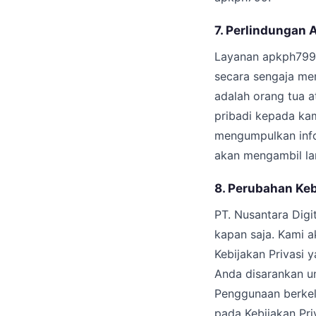
7. Perlindungan
Layanan apkph799 t
secara sengaja men
adalah orang tua 
pribadi kepada kam
mengumpulkan infor
akan mengambil la
8. Perubahan Keb
PT. Nusantara Digi
kapan saja. Kami 
Kebijakan Privasi 
Anda disarankan un
Penggunaan berkel
pada Kebijakan Pri