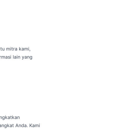
tu mitra kami,
masi lain yang
ingkatkan
rangkat Anda. Kami